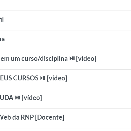
il
ha
em um curso/disciplina ⏯️ [vídeo]
EUS CURSOS ⏯️ [vídeo]
UDA ⏯️ [vídeo]
Web da RNP [Docente]