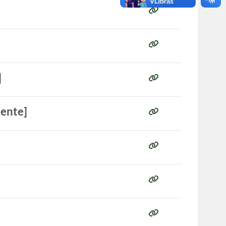
]
cente]