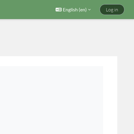
English ‎(en)‎
Log in