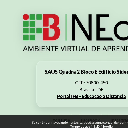
SAUS Quadra 2 Bloco E Edifício Side
CEP: 70830-450
Brasília - DF
Portal IFB - Educação a Distância
YouTube
Facebook
Instagr
Se continuar navegando neste site, você assume concordar com no
Termo de uso NEaD-Moodle