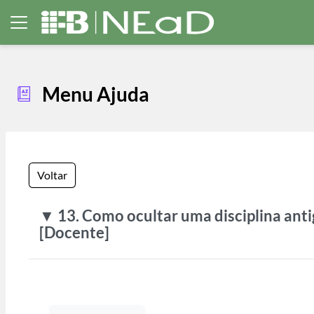
Ir para o conteúdo principal
Painel lateral
Menu Ajuda
Voltar
▼ 13. Como ocultar uma disciplina anti
[Docente]