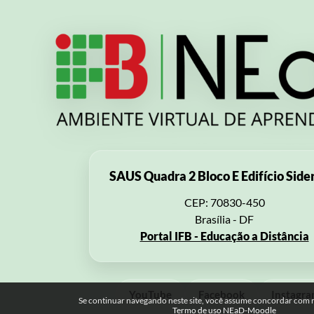
SAUS Quadra 2 Bloco E Edifício Side
CEP: 70830-450
Brasília - DF
Portal IFB - Educação a Distância
YouTube
Facebook
Instagr
Se continuar navegando neste site, você assume concordar com no
Termo de uso NEaD-Moodle