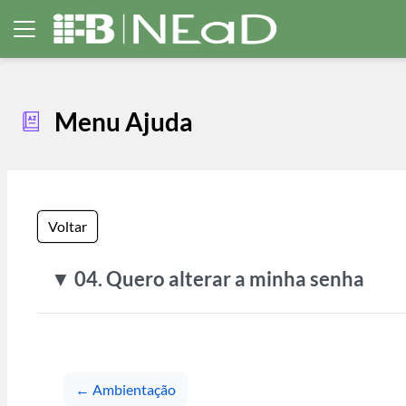
Ir para o conteúdo principal
Painel lateral
Menu Ajuda
Voltar
▼ 04. Quero alterar a minha senha
← Ambientação