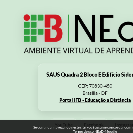
SAUS Quadra 2 Bloco E Edifício Side
CEP: 70830-450
Brasília - DF
Portal IFB - Educação a Distância
YouTube
Facebook
Instagr
Se continuar navegando neste site, você assume concordar com no
Termo de uso NEaD-Moodle