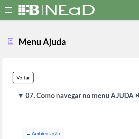
Ir para o conteúdo principal
Painel lateral
Menu Ajuda
Voltar
▼ 07. Como navegar no menu AJUDA ⏯️
← Ambientação