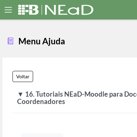
Ir para o conteúdo principal
Painel lateral
Menu Ajuda
Voltar
▼ 16. Tutoriais NEaD-Moodle para Doc
Coordenadores