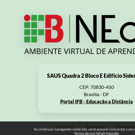
SAUS Quadra 2 Bloco E Edifício Side
CEP: 70830-450
Brasília - DF
Portal IFB - Educação a Distância
YouTube
Facebook
Instagr
Se continuar navegando neste site, você assume concordar com no
Termo de uso NEaD-Moodle