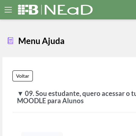
Ir para o conteúdo principal
Painel lateral
Menu Ajuda
Voltar
▼ 09. Sou estudante, quero acessar o tu
MOODLE para Alunos