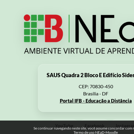
SAUS Quadra 2 Bloco E Edifício Side
CEP: 70830-450
Brasília - DF
Portal IFB - Educação a Distância
YouTube
Facebook
Instagr
Se continuar navegando neste site, você assume concordar com no
Termo de uso NEaD-Moodle