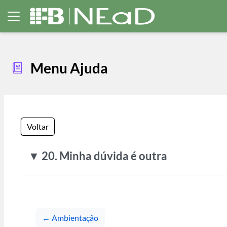
Ir para o conteúdo principal
Painel lateral
Menu Ajuda
Voltar
▼ 20. Minha dúvida é outra
← Ambientação