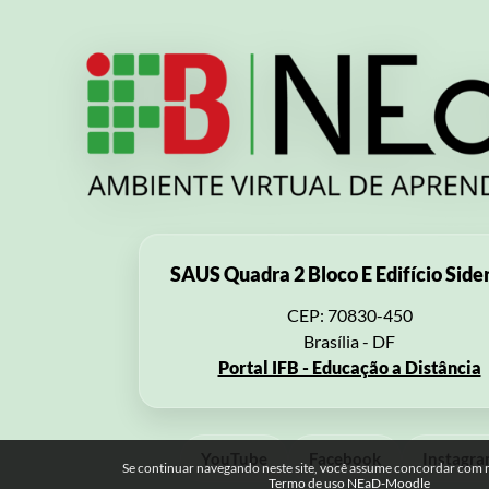
SAUS Quadra 2 Bloco E Edifício Side
CEP: 70830-450
Brasília - DF
Portal IFB - Educação a Distância
YouTube
Facebook
Instagr
Se continuar navegando neste site, você assume concordar com no
Termo de uso NEaD-Moodle