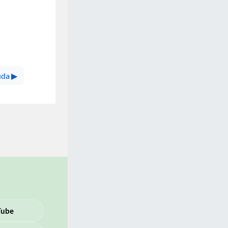
da ▶︎
Tube