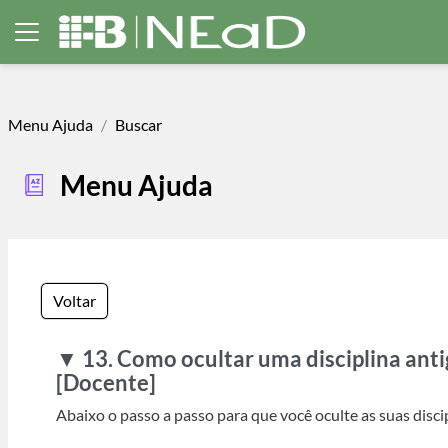
Ir para o conteúdo principal
Painel lateral
Menu Ajuda
Buscar
Menu Ajuda
Voltar
▼ 13. Como ocultar uma disciplina anti
[Docente]
Abaixo o passo a passo para que você oculte as suas disc