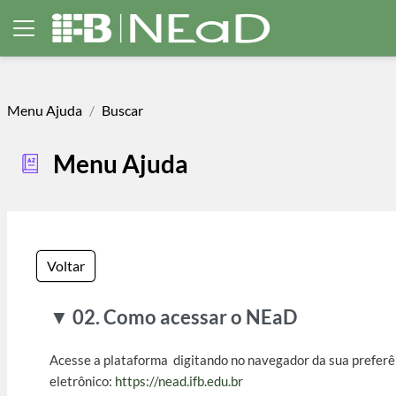
Ir para o conteúdo principal
Painel lateral
Menu Ajuda
Buscar
Menu Ajuda
Voltar
▼ 02. Como acessar o NEaD
Acesse a
plataforma
digitando no navegador da sua preferê
eletrônico:
https://nead.ifb.edu.br