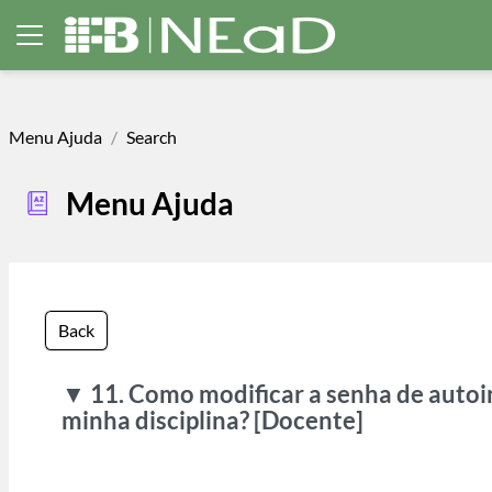
Skip to main content
Side panel
Menu Ajuda
Search
Menu Ajuda
Back
▼ 11. Como modificar a senha de autoi
minha disciplina? [Docente]