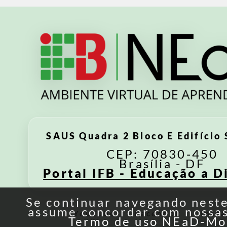
SAUS Quadra 2 Bloco E Edifício 
CEP: 70830-450
Brasília - DF
Portal IFB - Educação a D
Se continuar navegando neste
assume concordar com nossas 
YouTube
Facebook
Inst
Termo de uso NEaD-Mo