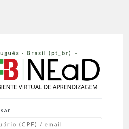
uguês - Brasil ‎(pt_br)‎
EAD Instituto Federal
ssar
rio (CPF) / email