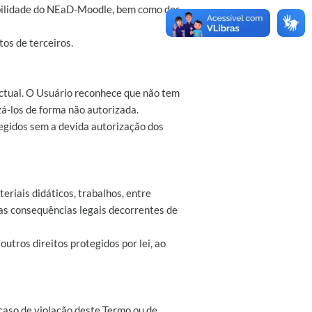
ibilidade do NEaD-Moodle, bem como dos
tos de terceiros.
ectual. O Usuário reconhece que não tem
zá-los de forma não autorizada.
tegidos sem a devida autorização dos
riais didáticos, trabalhos, entre
 as consequências legais decorrentes de
 outros direitos protegidos por lei, ao
caso de violação deste Termo ou de