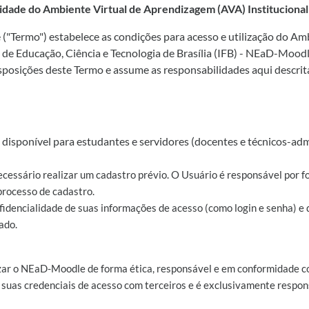
idade do Ambiente Virtual de Aprendizagem (AVA) Instituciona
("Termo") estabelece as condições para acesso e utilização do A
l de Educação, Ciência e Tecnologia de Brasília (IFB) - NEaD-Mood
sposições deste Termo e assume as responsabilidades aqui descrita
disponível para estudantes e servidores (docentes e técnicos-adm
ecessário realizar um cadastro prévio. O Usuário é responsável por f
processo de cadastro.
nfidencialidade de suas informações de acesso (como login e senha) e
ado.
zar o NEaD-Moodle de forma ética, responsável e em conformidade co
 suas credenciais de acesso com terceiros e é exclusivamente respons