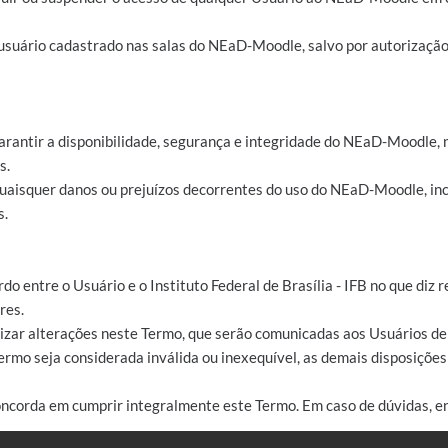
 usuário cadastrado nas salas do NEaD-Moodle, salvo por autorizaçã
arantir a disponibilidade, segurança e integridade do NEaD-Moodle, 
s.
 quaisquer danos ou prejuízos decorrentes do uso do NEaD-Moodle, inc
s.
rdo entre o Usuário e o Instituto Federal de Brasília - IFB no que di
res.
ealizar alterações neste Termo, que serão comunicadas aos Usuários 
ermo seja considerada inválida ou inexequível, as demais disposiçõe
oncorda em cumprir integralmente este Termo. Em caso de dúvidas, e