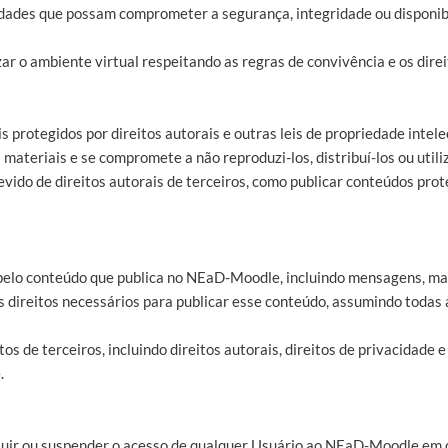
ividades que possam comprometer a segurança, integridade ou dispon
ar o ambiente virtual respeitando as regras de convivência e os direi
protegidos por direitos autorais e outras leis de propriedade intel
 materiais e se compromete a não reproduzi-los, distribuí-los ou utili
evido de direitos autorais de terceiros, como publicar conteúdos pro
 pelo conteúdo que publica no NEaD-Moodle, incluindo mensagens, mate
os direitos necessários para publicar esse conteúdo, assumindo todas
os de terceiros, incluindo direitos autorais, direitos de privacidade e
.
xcluir ou suspender o acesso de qualquer Usuário ao NEaD-Moodle em 