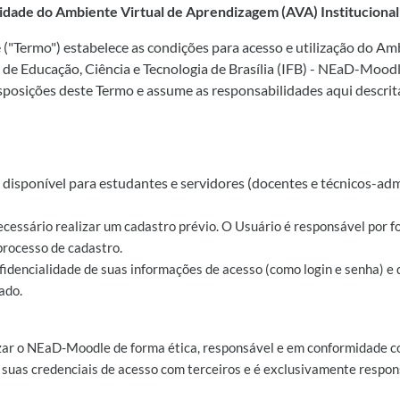
idade do Ambiente Virtual de Aprendizagem (AVA) Instituciona
("Termo") estabelece as condições para acesso e utilização do A
l de Educação, Ciência e Tecnologia de Brasília (IFB) - NEaD-Mood
sposições deste Termo e assume as responsabilidades aqui descrita
disponível para estudantes e servidores (docentes e técnicos-adm
ecessário realizar um cadastro prévio. O Usuário é responsável por f
processo de cadastro.
nfidencialidade de suas informações de acesso (como login e senha) e
ado.
zar o NEaD-Moodle de forma ética, responsável e em conformidade co
 suas credenciais de acesso com terceiros e é exclusivamente respons