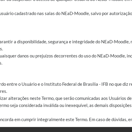
 usuário cadastrado nas salas do NEaD-Moodle, salvo por autorizaçã
arantir a disponibilidade, segurança e integridade do NEaD-Moodle, 
s.
 quaisquer danos ou prejuízos decorrentes do uso do NEaD-Moodle, inc
s.
rdo entre o Usuário e o Instituto Federal de Brasília - IFB no que di
res.
ealizar alterações neste Termo, que serão comunicadas aos Usuários 
ermo seja considerada inválida ou inexequível, as demais disposiçõe
oncorda em cumprir integralmente este Termo. Em caso de dúvidas, e