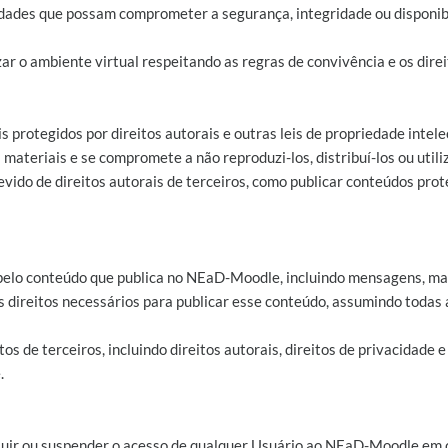
ividades que possam comprometer a segurança, integridade ou dispon
ar o ambiente virtual respeitando as regras de convivência e os direi
protegidos por direitos autorais e outras leis de propriedade intel
 materiais e se compromete a não reproduzi-los, distribuí-los ou utili
evido de direitos autorais de terceiros, como publicar conteúdos pro
 pelo conteúdo que publica no NEaD-Moodle, incluindo mensagens, mate
os direitos necessários para publicar esse conteúdo, assumindo todas
os de terceiros, incluindo direitos autorais, direitos de privacidade e
.
xcluir ou suspender o acesso de qualquer Usuário ao NEaD-Moodle em 