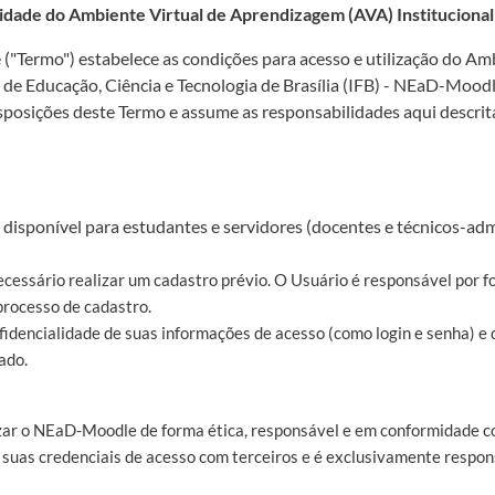
idade do Ambiente Virtual de Aprendizagem (AVA) Instituciona
("Termo") estabelece as condições para acesso e utilização do A
l de Educação, Ciência e Tecnologia de Brasília (IFB) - NEaD-Mood
sposições deste Termo e assume as responsabilidades aqui descrita
disponível para estudantes e servidores (docentes e técnicos-adm
ecessário realizar um cadastro prévio. O Usuário é responsável por f
processo de cadastro.
nfidencialidade de suas informações de acesso (como login e senha) e
ado.
zar o NEaD-Moodle de forma ética, responsável e em conformidade co
 suas credenciais de acesso com terceiros e é exclusivamente respons