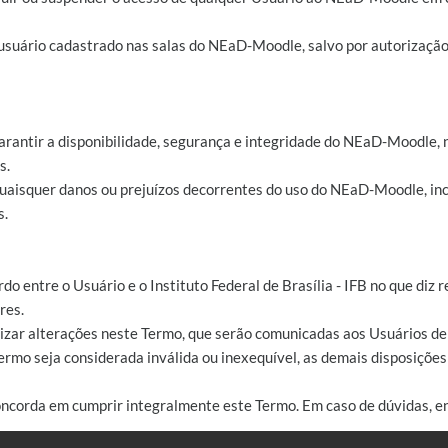
 usuário cadastrado nas salas do NEaD-Moodle, salvo por autorizaçã
arantir a disponibilidade, segurança e integridade do NEaD-Moodle, 
s.
 quaisquer danos ou prejuízos decorrentes do uso do NEaD-Moodle, inc
s.
rdo entre o Usuário e o Instituto Federal de Brasília - IFB no que di
res.
ealizar alterações neste Termo, que serão comunicadas aos Usuários 
ermo seja considerada inválida ou inexequível, as demais disposiçõe
oncorda em cumprir integralmente este Termo. Em caso de dúvidas, e