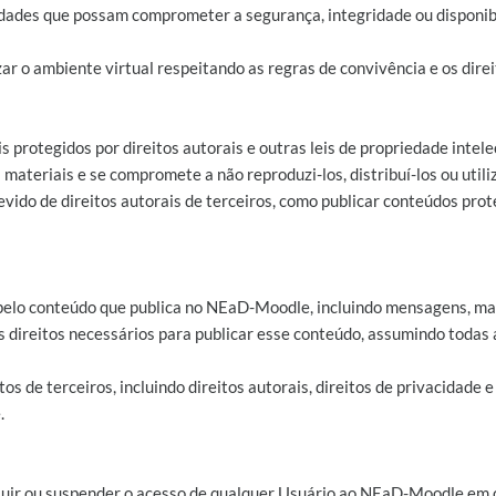
ividades que possam comprometer a segurança, integridade ou dispon
ar o ambiente virtual respeitando as regras de convivência e os direi
protegidos por direitos autorais e outras leis de propriedade intel
 materiais e se compromete a não reproduzi-los, distribuí-los ou utili
evido de direitos autorais de terceiros, como publicar conteúdos pro
 pelo conteúdo que publica no NEaD-Moodle, incluindo mensagens, mate
os direitos necessários para publicar esse conteúdo, assumindo todas
os de terceiros, incluindo direitos autorais, direitos de privacidade e
.
xcluir ou suspender o acesso de qualquer Usuário ao NEaD-Moodle em 