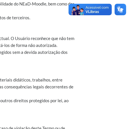
ibilidade do NEaD-Moodle, bem como dos
tos de terceiros.
ectual. O Usuário reconhece que não tem
zá-los de forma não autorizada.
tegidos sem a devida autorização dos
riais didáticos, trabalhos, entre
 as consequências legais decorrentes de
 outros direitos protegidos por lei, ao
caso de violação deste Termo ou de