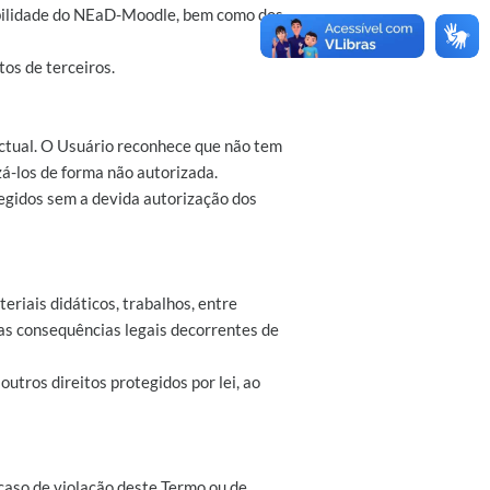
ibilidade do NEaD-Moodle, bem como dos
tos de terceiros.
ectual. O Usuário reconhece que não tem
zá-los de forma não autorizada.
tegidos sem a devida autorização dos
riais didáticos, trabalhos, entre
 as consequências legais decorrentes de
 outros direitos protegidos por lei, ao
caso de violação deste Termo ou de