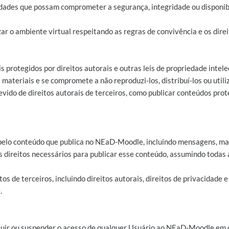
ividades que possam comprometer a segurança, integridade ou dispon
ar o ambiente virtual respeitando as regras de convivência e os direi
protegidos por direitos autorais e outras leis de propriedade intel
 materiais e se compromete a não reproduzi-los, distribuí-los ou utili
evido de direitos autorais de terceiros, como publicar conteúdos pro
 pelo conteúdo que publica no NEaD-Moodle, incluindo mensagens, mate
os direitos necessários para publicar esse conteúdo, assumindo todas
os de terceiros, incluindo direitos autorais, direitos de privacidade e
.
xcluir ou suspender o acesso de qualquer Usuário ao NEaD-Moodle em 