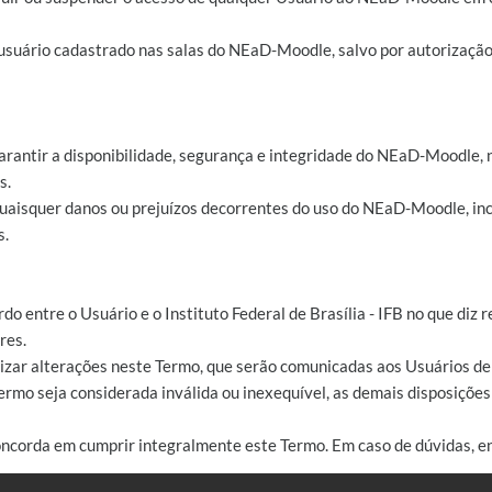
 usuário cadastrado nas salas do NEaD-Moodle, salvo por autorizaçã
arantir a disponibilidade, segurança e integridade do NEaD-Moodle, 
s.
 quaisquer danos ou prejuízos decorrentes do uso do NEaD-Moodle, inc
s.
rdo entre o Usuário e o Instituto Federal de Brasília - IFB no que di
res.
ealizar alterações neste Termo, que serão comunicadas aos Usuários 
ermo seja considerada inválida ou inexequível, as demais disposiçõe
oncorda em cumprir integralmente este Termo. Em caso de dúvidas, e