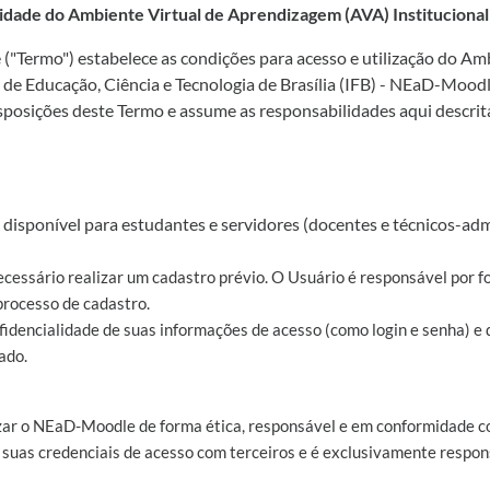
idade do Ambiente Virtual de Aprendizagem (AVA) Instituciona
("Termo") estabelece as condições para acesso e utilização do A
l de Educação, Ciência e Tecnologia de Brasília (IFB) - NEaD-Mood
sposições deste Termo e assume as responsabilidades aqui descrita
disponível para estudantes e servidores (docentes e técnicos-adm
ecessário realizar um cadastro prévio. O Usuário é responsável por f
processo de cadastro.
nfidencialidade de suas informações de acesso (como login e senha) e
ado.
zar o NEaD-Moodle de forma ética, responsável e em conformidade co
 suas credenciais de acesso com terceiros e é exclusivamente respons